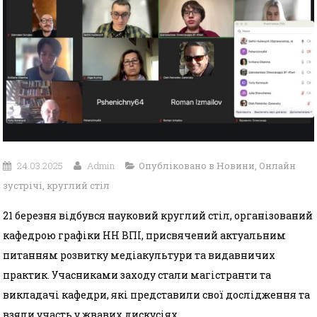
24.03.2025
Admin
Опубліковано в
Новини
,
Онлайн
зустрічі, круглий стіл
21 березня відбувся науковий круглий стіл, організований
кафедрою графіки НН ВПІ, присвячений актуальним
питанням розвитку медіакультури та видавничих
практик. Учасниками заходу стали магістранти та
викладачі кафедри, які представили свої дослідження та
взяли участь у жвавих дискусіях.