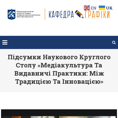
Перейти
EN
UK
до
вмісту
Підсумки Наукового Круглого
Столу «Медіакультура Та
Видавничі Практики: Між
Традицією Та Інновацією»