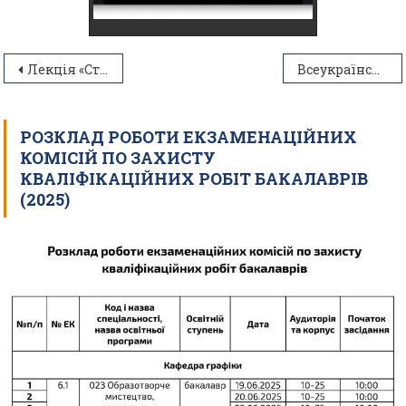
Навігація
Лекція «Сторителінг як інструмент управління репутацією: як історії формують образ компанії» з Тамілою Бурсовою
Всеукраїнський фестиваль креативної молоді «Creative Hub». Набір заявок відкрито!
записів
РОЗКЛАД РОБОТИ ЕКЗАМЕНАЦІЙНИХ
КОМІСІЙ ПО ЗАХИСТУ
КВАЛІФІКАЦІЙНИХ РОБІТ БАКАЛАВРІВ
(2025)