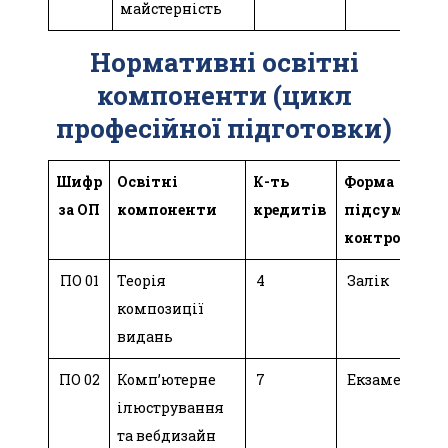
майстерність
Нормативні освітні
компоненти (цикл
професійної підготовки)
Шифр
Освітні
К-ть
Форма
за ОП
компоненти
кредитів
підсум.
з
контролю
ПО 01
Теорія
4
Залік
композиції
видань
ПО 02
Комп’ютерне
7
Екзамен
ілюстрування
та вебдизайн