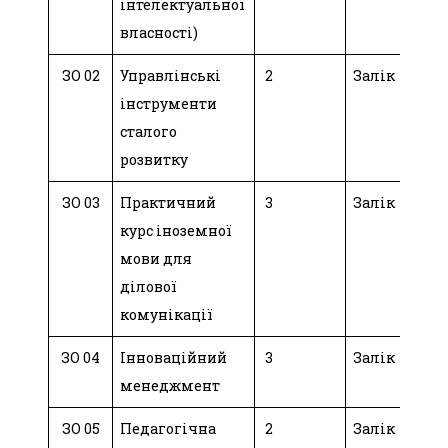
інтелектуальної
власності)
ЗО 02
Управлінські
2
Залік
інструменти
сталого
розвитку
ЗО 03
Практичний
3
Залік
курс іноземної
мови для
ділової
комунікації
ЗО 04
Інноваційний
3
Залік
менеджмент
ЗО 05
Педагогічна
2
Залік