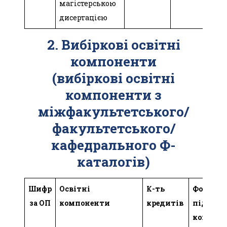
магістерською
дисертацією
2. Вибіркові освітні
компоненти
(вибіркові освітні
компоненти з
міжфакультетського/
факультетського/
кафедрального Ф-
каталогів)
Шифр
Освітні
К-ть
Форма
за ОП
компоненти
кредитів
підсум.
контро