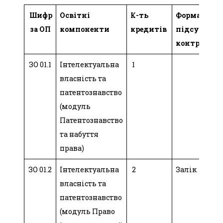
Шифр
Освітні
К-ть
Форма
за ОП
компоненти
кредитів
підсум.
контролю
ЗО 01.1
Інтелектуальна
1
власність та
патентознавство
(модуль
Патентознавство
та набуття
права)
ЗО 01.2
Інтелектуальна
2
Залік
власність та
патентознавство
(модуль Право