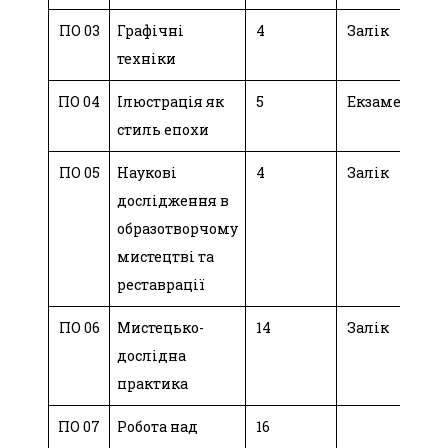
ПО 03
Графічні
4
Залік
техніки
ПО 04
Ілюстрація як
5
Екзамен
стиль епохи
ПО 05
Наукові
4
Залік
дослідження в
образотворчому
мистецтві та
реставрації
ПО 06
Мистецько-
14
Залік
дослідна
практика
ПО 07
Робота над
16