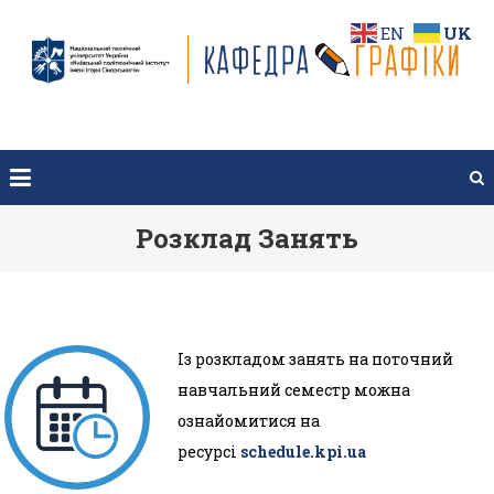
Перейти
EN
UK
до
вмісту
Розклад Занять
Із розкладом занять на поточний
навчальний семестр можна
ознайомитися на
ресурсі
schedule.kpi.ua