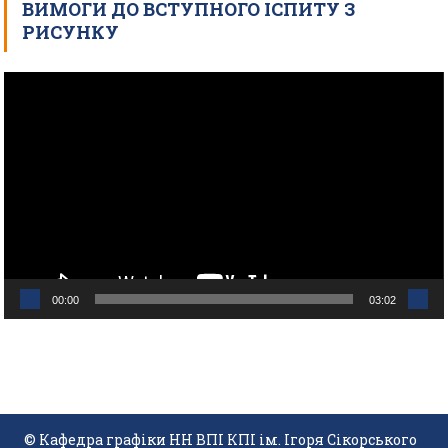
ВИМОГИ ДО ВСТУПНОГО ІСПИТУ З
РИСУНКУ
Відеопрогравач
00:00
03:02
© Кафедра графіки НН ВПІ КПІ ім. Ігоря Сікорського