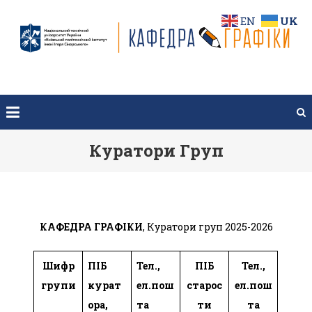
Перейти
EN
UK
до
вмісту
Куратори Груп
КАФЕДРА ГРАФІКИ
, Куратори груп 2025-2026
Шифр
ПІБ
Тел.,
ПІБ
Тел.,
групи
курат
ел.пош
старос
ел.пош
ора,
та
ти
та