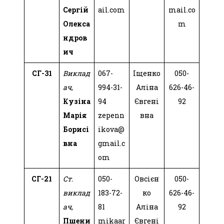
Сергій
ail.com
mail.co
Олекса
m
ндров
ич
СГ-31
Виклад
067-
Іщенко
050-
ач
,
994-31-
Аліна
626-46-
Кузіна
94
Євгені
92
Марія
zepenn
вна
Борисі
ikova@
вна
gmail.c
om
СГ-21
Ст.
050-
Овсієн
050-
виклад
183-72-
ко
626-46-
ач
,
81
Аліна
92
Пшени
mikaar
Євгені