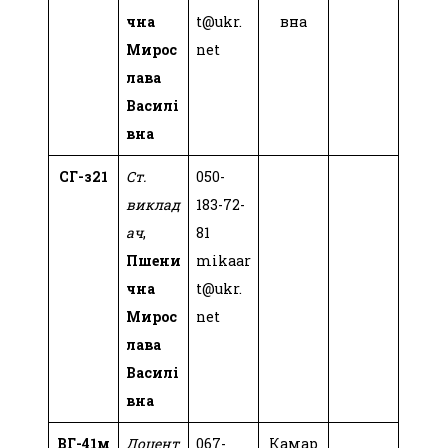
чна
t@ukr.
вна
Мирос
net
лава
Василі
вна
СГ-з21
Ст.
050-
виклад
183-72-
ач
,
81
Пшени
mikaar
чна
t@ukr.
Мирос
net
лава
Василі
вна
ВГ-41м
Доцент
067-
Камар