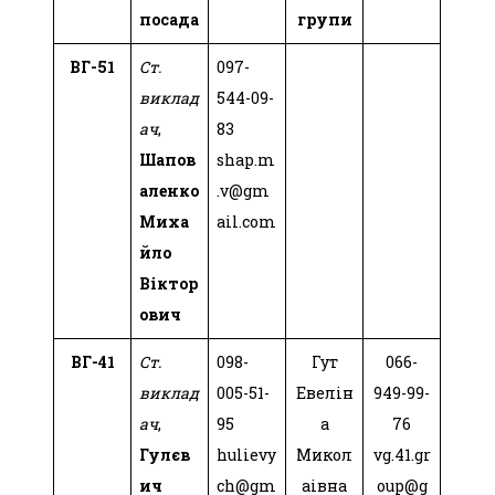
посада
групи
ВГ-51
Ст.
097-
виклад
544-09-
ач
,
83
Шапов
shap.m
аленко
.v@gm
Миха
ail.com
йло
Віктор
ович
ВГ-41
Ст.
098-
Гут
066-
виклад
005-51-
Евелін
949-99-
ач
,
95
а
76
Гулєв
hulievy
Микол
vg.41.gr
ич
ch@gm
аівна
oup@g