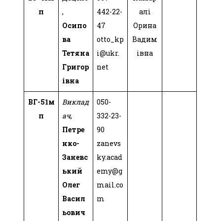
п
,
442-22-
алі
Осипо
47
Орина
ва
otto_kp
Вадим
Тетяна
i@ukr.
івна
Григор
net
івна
ВГ-51м
Виклад
050-
п
ач
,
332-23-
Петре
90
нко-
zanevs
Заневс
ky.acad
ький
emy@g
Олег
mail.co
Васил
m
ьович