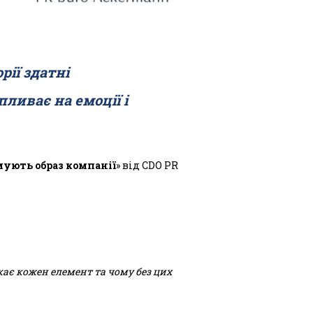
рії здатні
ливає на емоції і
мують образ компанії
» від CDO PR
икає кожен елемент та чому без цих