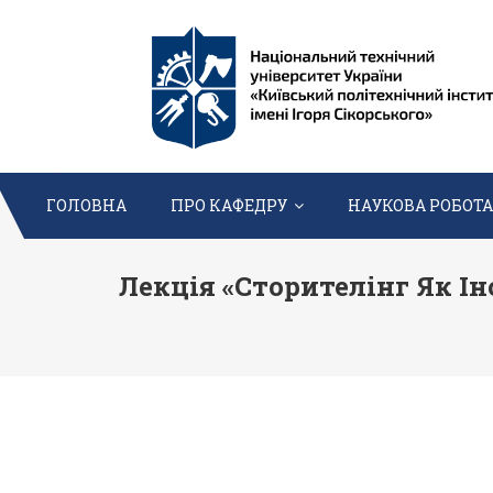
Перейти
до
вмісту
ГОЛОВНА
ПРО КАФЕДРУ
НАУКОВА РОБОТА
Лекція «Сторителінг Як І