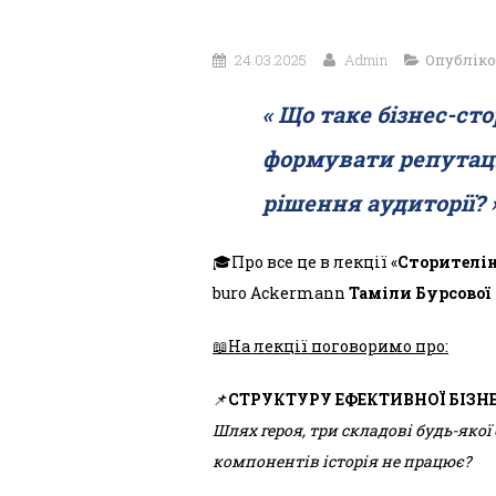
24.03.2025
Admin
Опубліко
«
Що таке бізнес-сто
формувати репутацію
рішення аудиторії?
🎓Про все це в лекції «
Сторителін
buro Ackermann
Таміли Бурсової
📖На лекції поговоримо про:
📌
СТРУКТУРУ ЕФЕКТИВНОЇ БІЗНЕ
Шлях героя, три складові будь-якої 
компонентів історія не працює?