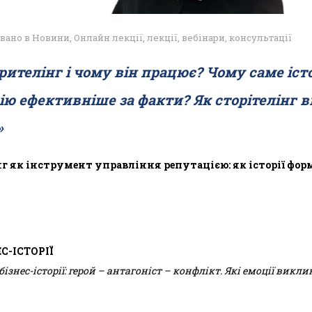
вано в
Новини
,
Онлайн лекції, лекції, вебінари, консультації
рителінг і чому він працює? Чому саме істо
 ефективніше за факти? Як сторітелінг вп
»
г як інструмент управління репутацією: як історії фор
С-ІСТОРІЇ
бізнес-історії: герой – антагоніст – конфлікт. Які емоції викл