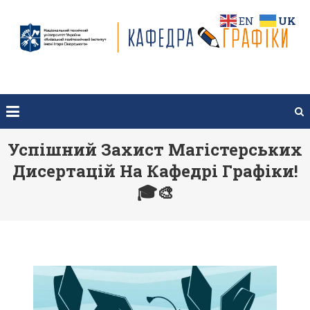
Перейти
EN
UK
до
вмісту
Успішний Захист Магістерських
Дисертацій На Кафедрі Графіки!
🎓🎨