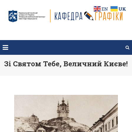
Перейти
EN
UK
до
вмісту
Зі Святом Тебе, Величний Києве!