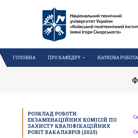
Перейти
до
вмісту
ГОЛОВНА
ПРО КАФЕДРУ
НАУКОВА РОБОТА
Ф
РОЗКЛАД РОБОТИ
Си
ЕКЗАМЕНАЦІЙНИХ КОМІСІЙ ПО
ЗАХИСТУ КВАЛІФІКАЦІЙНИХ
РОБІТ БАКАЛАВРІВ (2025)
Си