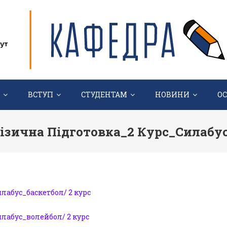
ВСТУП
СТУДЕНТАМ
НОВИНИ
О
ізична Підготовка_2 Курс_Силабу
лабус_баскетбол/ 2 курс
лабус_волейбол/ 2 курс