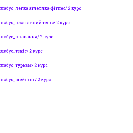
лабус_легка атлетика-фітнес/ 2 курс
лабус_настільний теніс/ 2 курс
илабус_плавання/ 2 курс
лабус_теніс/ 2 курс
лабус_туризм/ 2 курс
илабус_шейпінг/ 2 курс