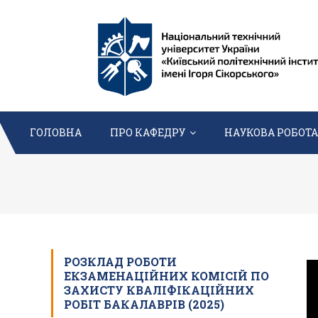
Перейти
до
вмісту
ГОЛОВНА
ПРО КАФЕДРУ
НАУКОВА РОБОТА
РОЗКЛАД РОБОТИ
ЕКЗАМЕНАЦІЙНИХ КОМІСІЙ ПО
ЗАХИСТУ КВАЛІФІКАЦІЙНИХ
РОБІТ БАКАЛАВРІВ (2025)