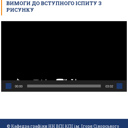
ВИМОГИ ДО ВСТУПНОГО ІСПИТУ З
РИСУНКУ
Відеопрогравач
00:00
03:02
© Кафедра графіки НН ВПІ КПІ ім. Ігоря Сікорського